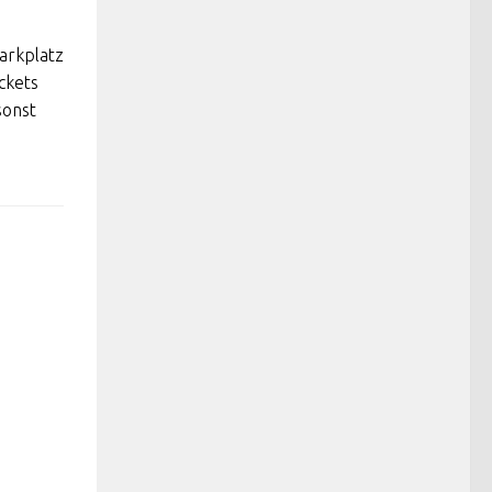
Parkplatz
ickets
sonst