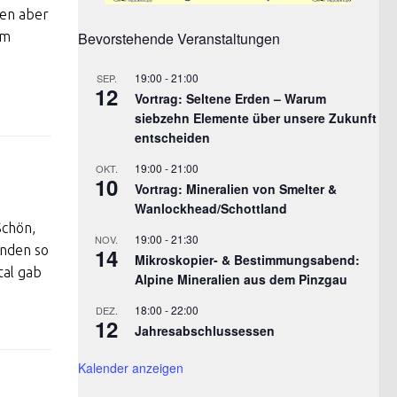
ren aber
im
Bevorstehende Veranstaltungen
19:00
-
21:00
SEP.
12
Vortrag: Seltene Erden – Warum
siebzehn Elemente über unsere Zukunft
entscheiden
19:00
-
21:00
OKT.
10
Vortrag: Mineralien von Smelter &
Wanlockhead/Schottland
Schön,
19:00
-
21:30
NOV.
anden so
14
Mikroskopier- & Bestimmungsabend:
tal gab
Alpine Mineralien aus dem Pinzgau
18:00
-
22:00
DEZ.
12
Jahresabschlussessen
Kalender anzeigen