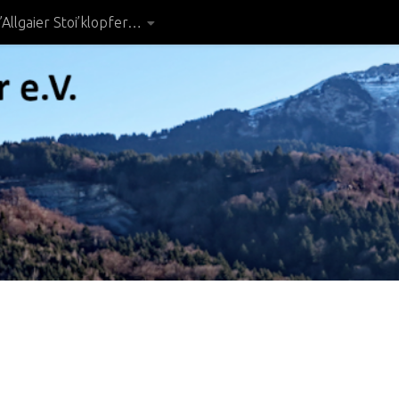
’Allgaier Stoi’klopfer…