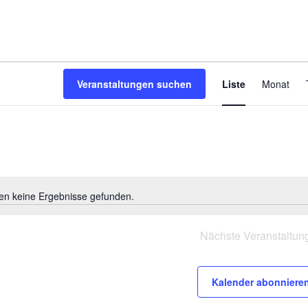
V
Veranstaltungen suchen
Liste
Monat
e
r
a
n
s
t
a
en keine Ergebnisse gefunden.
Hinweis
l
t
Nächste
Veranstaltun
u
n
g
Kalender abonniere
A
n