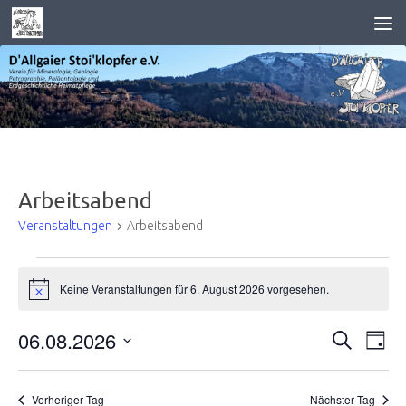
Zum Inhalt springen
Arbeitsabend
Veranstaltungen
Arbeitsabend
V
Keine Veranstaltungen für 6. August 2026 vorgesehen.
e
Hinweis
r
a
06.08.2026
V
V
Suche
Tag
n
e
e
Datum
s
r
r
wählen.
t
Vorheriger Tag
Nächster Tag
a
a